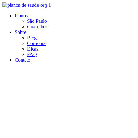
Ir
para
Planos
o
São Paulo
conteúdo
Guarulhos
Sobre
Blog
Corretora
Dicas
FAQ
Contato