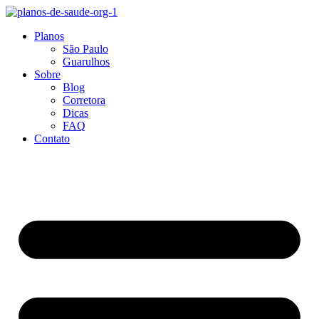
Ir
para
Planos
o
São Paulo
conteúdo
Guarulhos
Sobre
Blog
Corretora
Dicas
FAQ
Contato