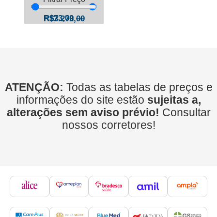
R$
73,00
—
R$
3.273,00
ATENÇÃO:
Todas as tabelas de preços e
informações do site estão
sujeitas a,
alterações sem aviso prévio!
Consultar
nossos corretores!