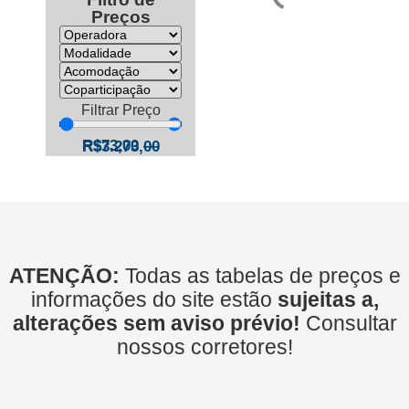
Preços
Filtrar Preço
R$
73,00
—
R$
3.273,00
ATENÇÃO:
Todas as tabelas de preços e
informações do site estão
sujeitas a,
alterações sem aviso prévio!
Consultar
nossos corretores!