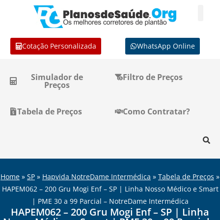
Cotação Personalizada
WhatsApp Online
Simulador de
Filtro de Preços
Preços
Tabela de Preços
Como Contratar?
Home
»
SP
»
Hapvida NotreDame Intermédica
»
Tabela de Preços
»
HAPEM062 – 200 Gru Mogi Enf – SP | Linha Nosso Médico e Smart
| PME 30 a 99 Parcial – NotreDame Intermédica
HAPEM062 – 200 Gru Mogi Enf – SP | Linha