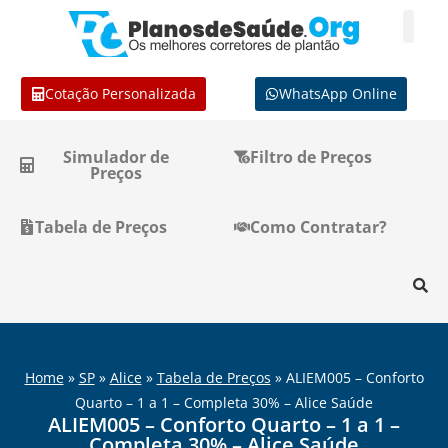
Cotação Personalizada
WhatsApp Online
Simulador de
Filtro de Preços
Preços
Tabela de Preços
Como Contratar?
Home
»
SP
»
Alice
»
Tabela de Preços
»
ALIEM005 – Conforto
Quarto – 1 a 1 – Completa 30% – Alice Saúde
ALIEM005 – Conforto Quarto – 1 a 1 –
Completa 30% – Alice Saúde