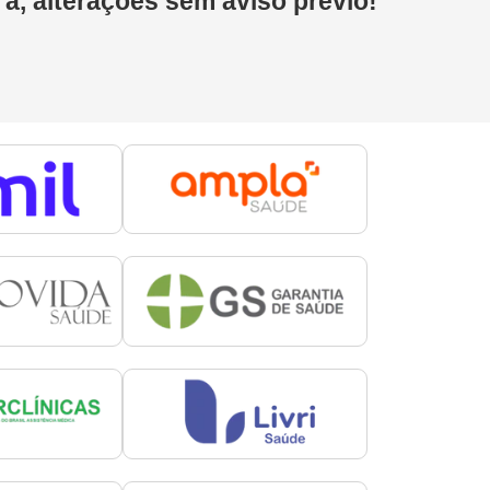
 a, alterações sem aviso prévio!