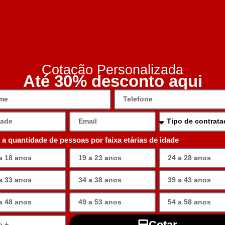
Cotação Personalizada
Até 30% desconto aqui
e a quantidade de pessoas por faixa etárias de idade
Cotar