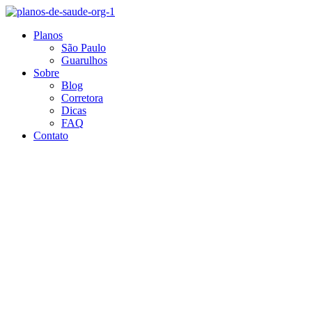
Ir
para
Planos
o
São Paulo
conteúdo
Guarulhos
Sobre
Blog
Corretora
Dicas
FAQ
Contato