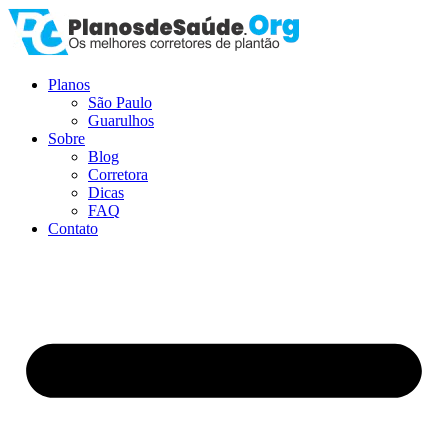
Ir
para
o
conteúdo
Planos
São Paulo
Guarulhos
Sobre
Blog
Corretora
Dicas
FAQ
Contato