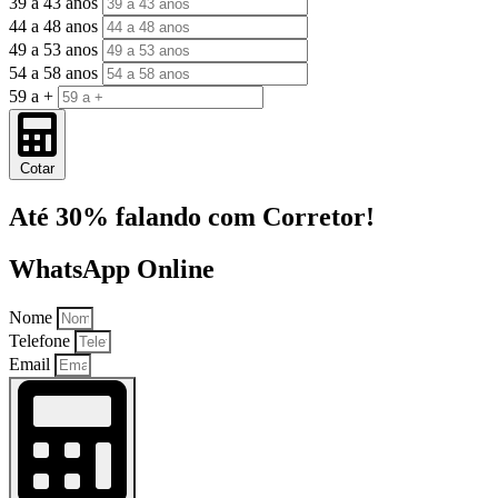
39 a 43 anos
44 a 48 anos
49 a 53 anos
54 a 58 anos
59 a +
Cotar
Até 30% falando com Corretor!
WhatsApp Online
Nome
Telefone
Email