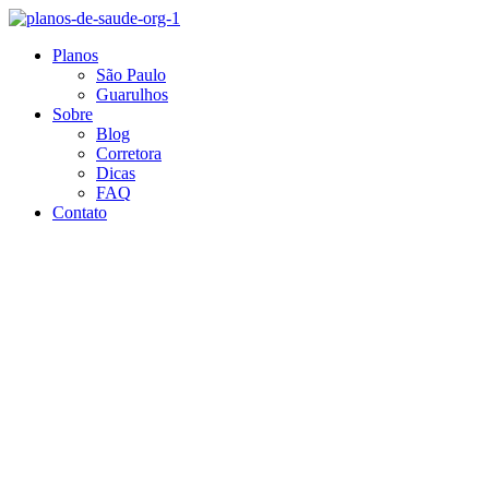
Ir
para
Planos
o
São Paulo
conteúdo
Guarulhos
Sobre
Blog
Corretora
Dicas
FAQ
Contato