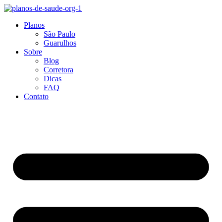
Ir
para
Planos
o
São Paulo
conteúdo
Guarulhos
Sobre
Blog
Corretora
Dicas
FAQ
Contato