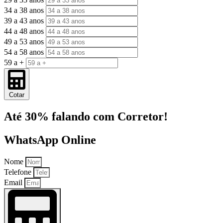
34 a 38 anos
39 a 43 anos
44 a 48 anos
49 a 53 anos
54 a 58 anos
59 a +
Cotar
Até 30% falando com Corretor!
WhatsApp Online
Nome
Telefone
Email