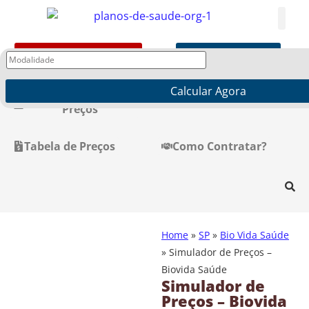
Cotação Personalizada
WhatsApp Online
Calcular Agora
Simulador de
Filtro de Preços
Preços
Tabela de Preços
Como Contratar?
Home
»
SP
»
Bio Vida Saúde
»
Simulador de Preços –
Biovida Saúde
Simulador de
Preços – Biovida