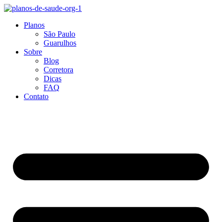
Ir
para
Planos
o
São Paulo
conteúdo
Guarulhos
Sobre
Blog
Corretora
Dicas
FAQ
Contato