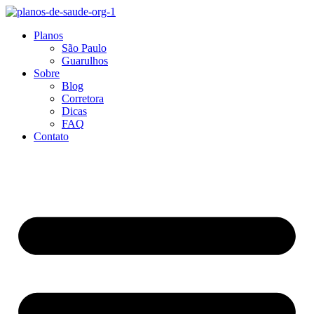
Ir
para
Planos
o
São Paulo
conteúdo
Guarulhos
Sobre
Blog
Corretora
Dicas
FAQ
Contato