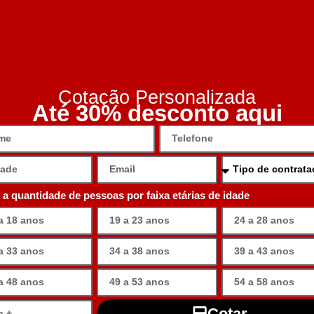
Cotação Personalizada
Até 30% desconto aqui
e a quantidade de pessoas por faixa etárias de idade
Cotar