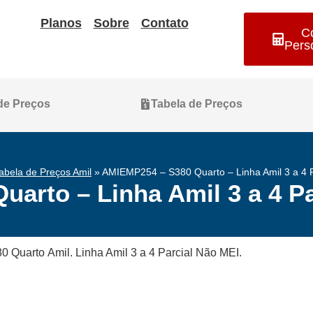
Planos
Sobre
Contato
C
Pers
 de Preços
Tabela de Preços
abela de Preços Amil
»
AMIEMP254 – S380 Quarto – Linha Amil 3 a 4 P
arto – Linha Amil 3 a 4 Pa
0 Quarto Amil. Linha Amil 3 a 4 Parcial Não MEI.