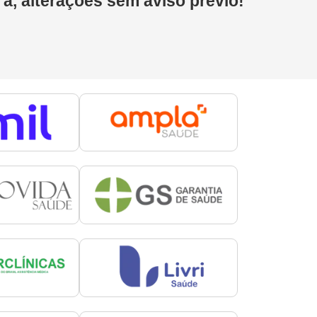
 a, alterações sem aviso prévio!