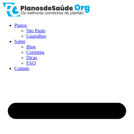
Ir
para
o
conteúdo
Planos
São Paulo
Guarulhos
Sobre
Blog
Corretora
Dicas
FAQ
Contato