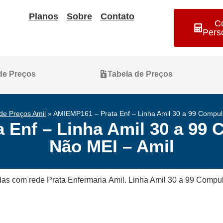
Planos
Sobre
Contato
C
Pers
 de Preços
Tabela de Preços
de Preços Amil
»
AMIEMP161 – Prata Enf – Linha Amil 30 a 99 Compuls
Enf – Linha Amil 30 a 99 
Não MEI – Amil
das com rede Prata Enfermaria Amil. Linha Amil 30 a 99 Compul