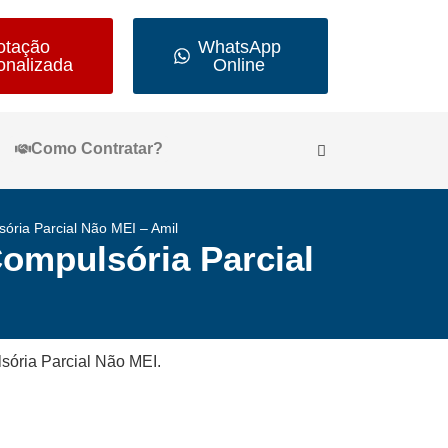
otação
WhatsApp
onalizada
Online
Como Contratar?
ória Parcial Não MEI – Amil
Compulsória Parcial
sória Parcial Não MEI.