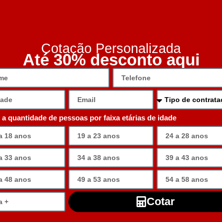
Cotação Personalizada
Até 30% desconto aqui
e a quantidade de pessoas por faixa etárias de idade
Cotar