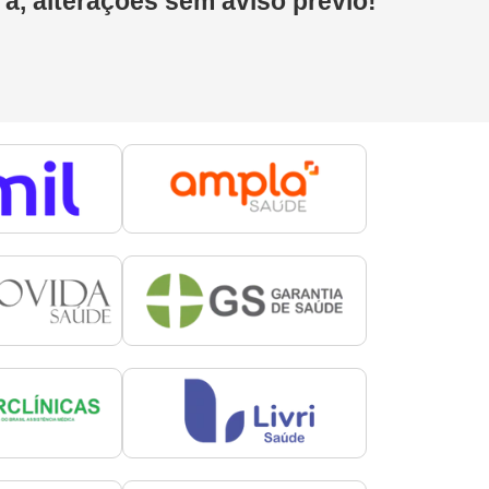
 a, alterações sem aviso prévio!