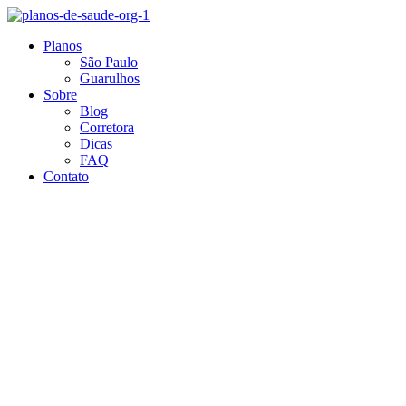
Ir
para
Planos
o
São Paulo
conteúdo
Guarulhos
Sobre
Blog
Corretora
Dicas
FAQ
Contato