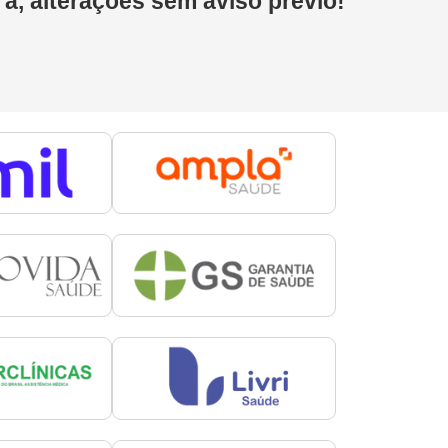
 a, alterações sem aviso prévio!