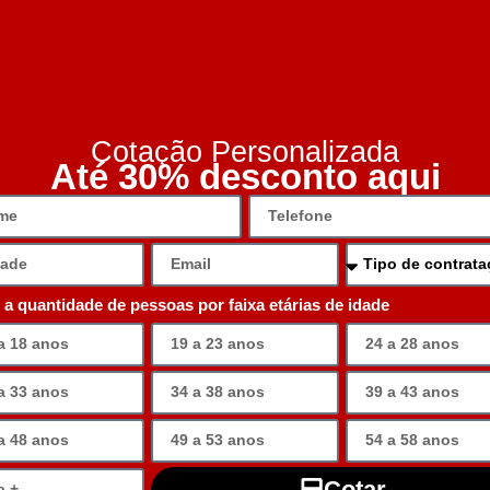
Cotação Personalizada
Até 30% desconto aqui
e a quantidade de pessoas por faixa etárias de idade
Cotar