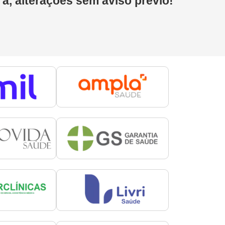
 a, alterações sem aviso prévio!