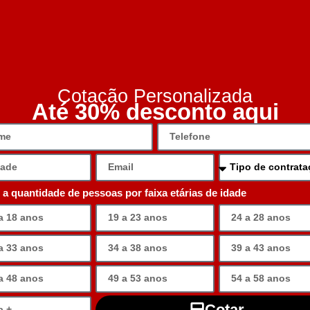
Cotação Personalizada
Até 30% desconto aqui
e a quantidade de pessoas por faixa etárias de idade
Cotar