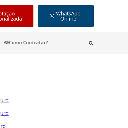
otação
WhatsApp
onalizada
Online
Como Contratar?
guro
guro
uro