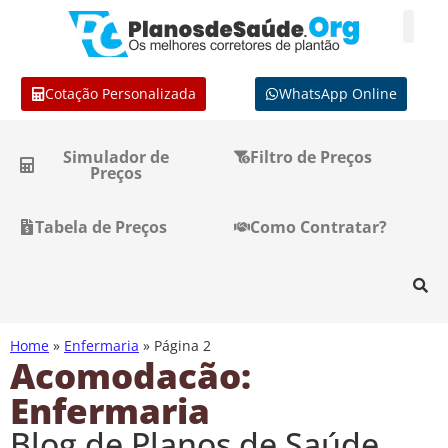
Cotação Personalizada
WhatsApp Online
Simulador de
Filtro de Preços
Preços
Tabela de Preços
Como Contratar?
Home
»
Enfermaria
»
Página 2
Acomodacão:
Enfermaria
Blog de Planos de Saúde