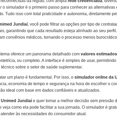
 reconhecidas da região, com ampla
rede credenciada
, diver
ar o simulador é o primeiro passo para conhecer as alternativas 
o. Tudo isso com total praticidade e autonomia, diretamente pe
nimed Jundiaí
, você pode filtrar as opções por tipo de contrata
nais, garantindo que cada resultado esteja alinhado ao seu perf
am convênios médicos, tornando o processo menos burocrático
sistema oferece um panorama detalhado com
valores estimados,
bstetrícia, ou completo. A interface é simples de usar, permiti
écnico sobre o setor de saúde suplementar.
atar um plano é fundamental. Por isso, o
simulador online da 
ia, economia de tempo e segurança na hora de escolher o con
são ideal com base em dados confiáveis e atualizados.
 Unimed Jundiaí
e quer tomar a melhor decisão sem pressão 
 veja como ela pode facilitar a sua jornada. O simulador é gr
 atender às necessidades do consumidor atual.