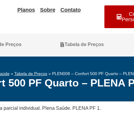
Planos
Sobre
Contato
C
Pers
 de Preços
Tabela de Preços
aúde​
»
Tabela de Preços
»
PLEN008 – Confort 500 PF Quarto – PLEN
t 500 PF Quarto – PLENA P
ha parcial individual. Plena Saúde. PLENA PF 1.