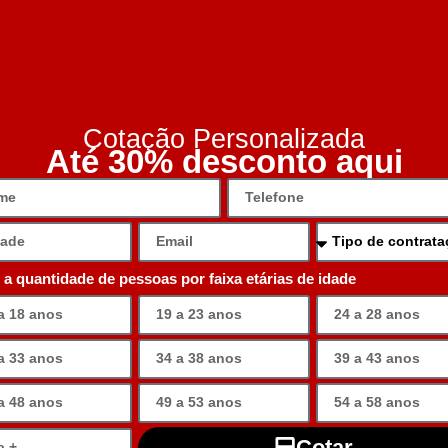
Cotação Personalizada
Até 30% desconto aqui
e a quantidade de pessoas por faixa etárias de idade
Cotar