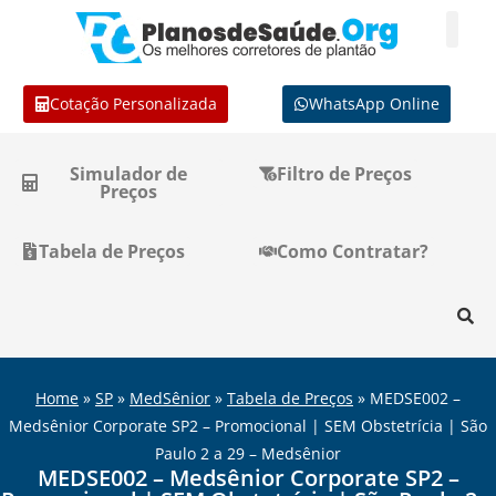
Cotação Personalizada
WhatsApp Online
Simulador de
Filtro de Preços
Preços
Tabela de Preços
Como Contratar?
Home
»
SP
»
MedSênior
»
Tabela de Preços
»
MEDSE002 –
Medsênior Corporate SP2 – Promocional | SEM Obstetrícia | São
Paulo 2 a 29 – Medsênior
MEDSE002 – Medsênior Corporate SP2 –