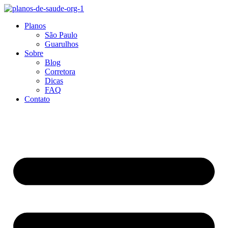
Ir
para
Planos
o
São Paulo
conteúdo
Guarulhos
Sobre
Blog
Corretora
Dicas
FAQ
Contato