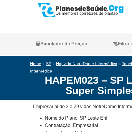
Simulador de Preços
Filtro
Home
»
SP
»
Hapvida NotreDame Intermédica
»
Tabe
Intermédica
HAPEM023 – SP Le
Super Simples
Empresarial de 2 a 29 vidas NotreDame Intermé
Nome do Plano: SP Leste Enf
Contratação: Empresarial