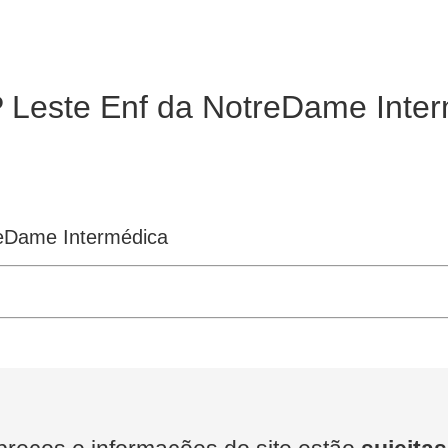
P Leste Enf da NotreDame Inte
reDame Intermédica