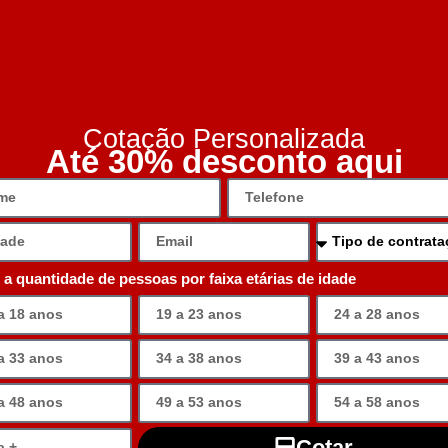
Cotação Personalizada
Até 30% desconto aqui
e a quantidade de pessoas por faixa etárias de idade
Cotar