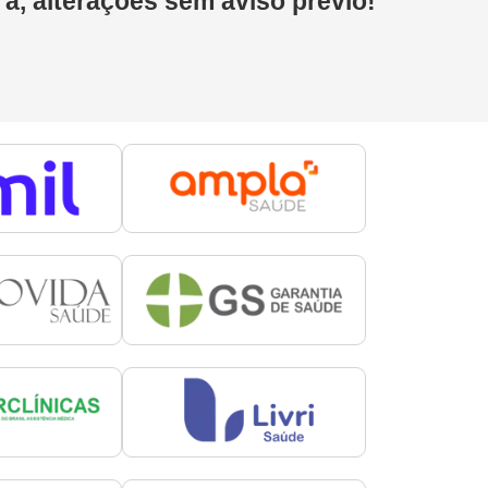
 a, alterações sem aviso prévio!