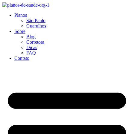
Ir
para
Planos
o
São Paulo
conteúdo
Guarulhos
Sobre
Blog
Corretora
Dicas
FAQ
Contato