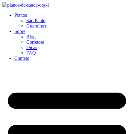
Ir
para
Planos
o
São Paulo
conteúdo
Guarulhos
Sobre
Blog
Corretora
Dicas
FAQ
Contato